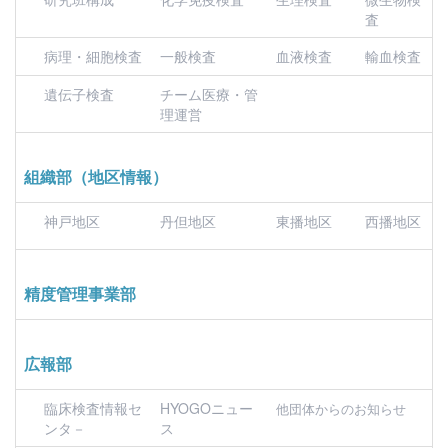
査
病理・細胞検査
一般検査
血液検査
輸血検査
遺伝子検査
チーム医療・管
理運営
組織部（地区情報）
神戸地区
丹但地区
東播地区
西播地区
精度管理事業部
広報部
臨床検査情報セ
HYOGOニュー
他団体からのお知らせ
ンタ－
ス