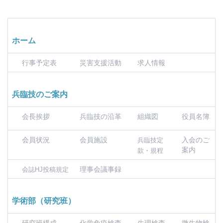
ホーム
行事予定表
災害支援活動
求人情報
兵臨技のご案内
会長挨拶
兵臨技の沿革
組織図
役員名簿
会員状況
会員施設
入会のご
兵臨技定
案内
款・規程
理事会議事録
会誌HJ投稿規定
学術部（研究班）
研究班構成
化学免疫検査
生理検査
微生物検