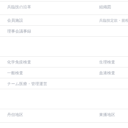
兵臨技の沿革
組織図
会員施設
兵臨技定款・規
理事会議事録
化学免疫検査
生理検査
一般検査
血液検査
チーム医療・管理運営
丹但地区
東播地区