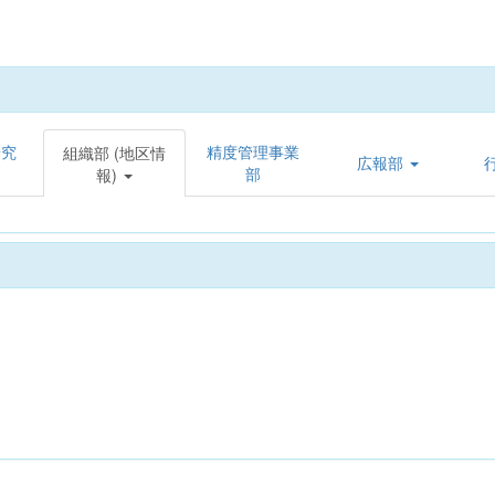
研究
精度管理事業
組織部 (地区情
広報部
部
報)