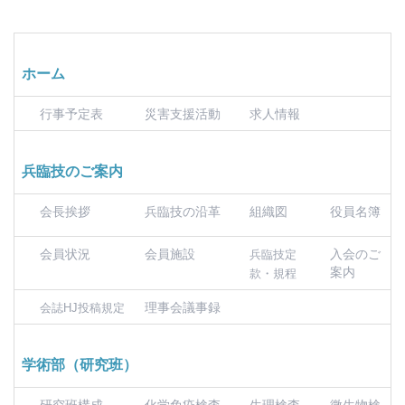
ホーム
行事予定表
災害支援活動
求人情報
兵臨技のご案内
会長挨拶
兵臨技の沿革
組織図
役員名簿
会員状況
会員施設
入会のご
兵臨技定
案内
款・規程
理事会議事録
会誌HJ投稿規定
学術部（研究班）
研究班構成
化学免疫検査
生理検査
微生物検