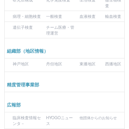
査
病理・細胞検査
一般検査
血液検査
輸血検査
遺伝子検査
チーム医療・管
理運営
組織部（地区情報）
神戸地区
丹但地区
東播地区
西播地区
精度管理事業部
広報部
臨床検査情報セ
HYOGOニュー
他団体からのお知らせ
ンタ－
ス