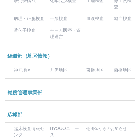
研究班構成
化学免疫検査
生理検査
微生物検
査
病理・細胞検査
一般検査
血液検査
輸血検査
遺伝子検査
チーム医療・管
理運営
組織部（地区情報）
神戸地区
丹但地区
東播地区
西播地区
精度管理事業部
広報部
臨床検査情報セ
HYOGOニュー
他団体からのお知らせ
ンタ－
ス