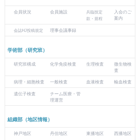
会員状況
会員施設
入会のご
兵臨技定
案内
款・規程
理事会議事録
会誌HJ投稿規定
学術部（研究班）
研究班構成
化学免疫検査
生理検査
微生物検
査
病理・細胞検査
一般検査
血液検査
輸血検査
遺伝子検査
チーム医療・管
理運営
組織部（地区情報）
神戸地区
丹但地区
東播地区
西播地区