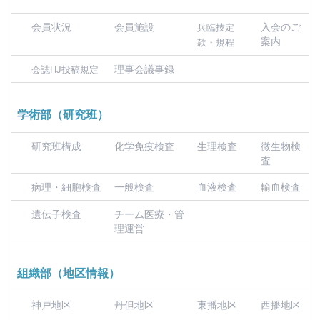
会員状況
会員施設
入会のご
兵臨技定
案内
款・規程
理事会議事録
会誌HJ投稿規定
学術部（研究班）
研究班構成
化学免疫検査
生理検査
微生物検
査
病理・細胞検査
一般検査
血液検査
輸血検査
遺伝子検査
チーム医療・管
理運営
組織部（地区情報）
神戸地区
丹但地区
東播地区
西播地区