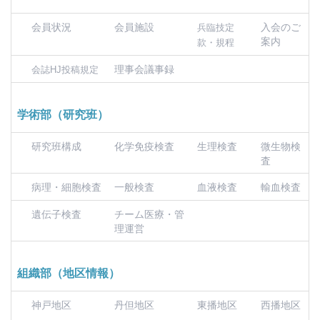
会員状況
会員施設
入会のご
兵臨技定
案内
款・規程
理事会議事録
会誌HJ投稿規定
学術部（研究班）
研究班構成
化学免疫検査
生理検査
微生物検
査
病理・細胞検査
一般検査
血液検査
輸血検査
遺伝子検査
チーム医療・管
理運営
組織部（地区情報）
神戸地区
丹但地区
東播地区
西播地区