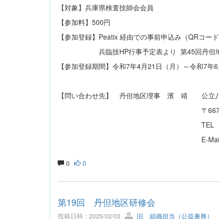
【対象】兵庫県検査技師会会員
【参加料】500円
【参加登録】Peatix 経由での事前申込み（QRコ
兵臨技HP行事予定表より 第
【参加登録期間】令和7年4月21日（月）～令和7年6
【問い合わせ先】 丹但地区理事 濱 靖 公立
〒667-8555 養父市八
TEL 079-662-5555 FA
E-Mail kensa@hosp.y
0
0
第19回 丹但地区研修会
投稿日時 : 2025/02/03
旧 組織担当（公益兼務）