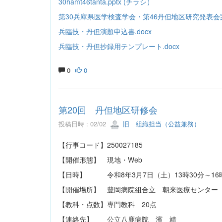
30hamt46tanta.pptx (チラシ）
第30兵庫県医学検査学会・第46丹但地区研究発表会案内
兵臨技・丹但演題申込書.docx
兵臨技・丹但抄録用テンプレート.docx
0
0
第20回 丹但地区研修会
投稿日時 : 02/02
旧 組織担当（公益兼務）
【行事コード】250027185
【開催形態】 現地・Web
【日時】 令和8年3月7日（土）13時30分～16
【開催場所】 豊岡病院組合立 朝来医療センター
【教科・点数】専門教科 20点
【連絡先】 公立八鹿病院 濱 靖