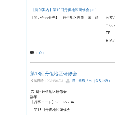
神戸大学大学院 保健学研
【開催案内】第19回丹但地区研修会.pdf
【問い合わせ先】 丹但地区理事 濱 靖 公立
〒667-8555 養父市八
TEL 079-662-5555 FA
E-Mai
0
0
第18回丹但地区研修会
投稿日時 : 2024/01/23
旧 組織担当（公益兼務）
第18回丹但地区研修会
詳細
【行事コード】230027734
第18回丹但地区研修会