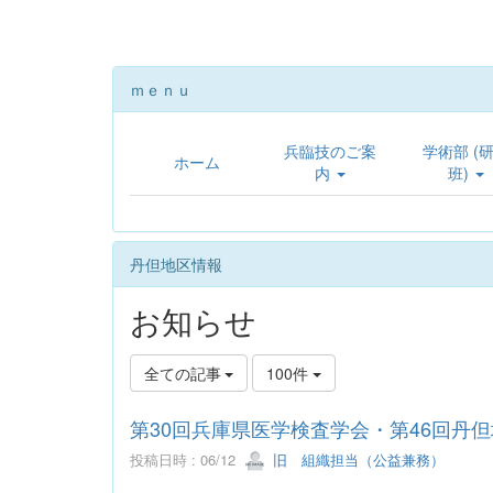
ｍｅｎｕ
兵臨技のご案
学術部 (
ホーム
内
班)
丹但地区情報
お知らせ
全ての記事
100件
第30回兵庫県医学検査学会・第46回丹
投稿日時 : 06/12
旧 組織担当（公益兼務）