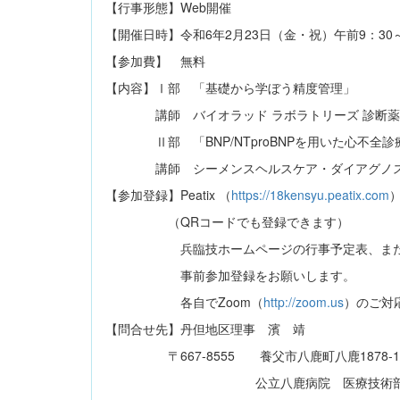
【行事形態】Web開催
【開催日時】令和6年2月23日（金・祝）午前9：30～
【参加費】 無料
【内容】Ⅰ部 「基礎から学ぼう精度管理」
講師 バイオラッド ラボラトリーズ 診断薬
Ⅱ部 「BNP/NTproBNPを用いた心不全診
講師 シーメンスヘルスケア・ダイアグノステ
【参加登録】Peatix （
https://18kensyu.peatix.com
（QRコードでも登録できます）
兵臨技ホームページの行事予定表、または添
事前参加登録をお願いします。
各自でZoom（
http://zoom.us
）のご対
【問合せ先】丹但地区理事 濱 靖
〒667-8555 養父市八鹿町八鹿1878-1
公立八鹿病院 医療技術部 