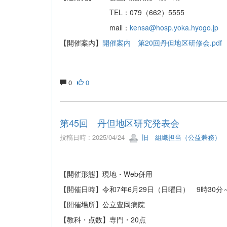
TEL：079（662）5555
mail：
kensa@hosp.yoka.hyogo.jp
【開催案内】
開催案内 第20回丹但地区研修会.pdf
0
0
第45回 丹但地区研究発表会
投稿日時 : 2025/04/24
旧 組織担当（公益兼務）
【開催形態】現地・Web併用
【開催日時】令和7年6月29日（日曜日） 9時30分～
【開催場所】公立豊岡病院
【教科・点数】専門・20点