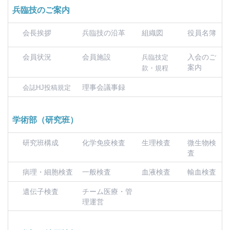
兵臨技のご案内
会長挨拶
兵臨技の沿革
組織図
役員名簿
会員状況
会員施設
入会のご
兵臨技定
案内
款・規程
理事会議事録
会誌HJ投稿規定
学術部（研究班）
研究班構成
化学免疫検査
生理検査
微生物検
査
病理・細胞検査
一般検査
血液検査
輸血検査
遺伝子検査
チーム医療・管
理運営