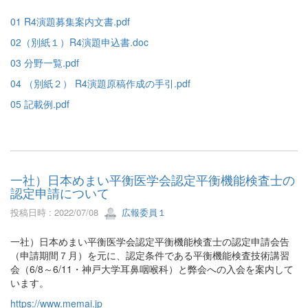
01 R4演題募集案内文書.pdf
02（別紙１）R4演題申込書.doc
03 分野一覧.pdf
04 （別紙２） R4演題原稿作成の手引.pdf
05 記載例.pdf
一社）日本めまい平衡医学会認定平衡機能検査士の
認定申請について
投稿日時 : 2022/07/08
広報委員１
一社）日本めまい平衡医学会認定平衡機能検査士の認定申請会告
（申請期間７月）を元に、認定条件である平衡機能検査技術講習
会（6/8～6/11・神戸大学耳鼻咽喉科）と弊会への入会を案内して
います。
https://www.memai.jp