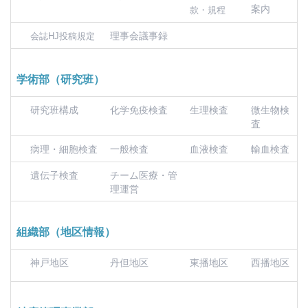
案内
款・規程
理事会議事録
会誌HJ投稿規定
学術部（研究班）
研究班構成
化学免疫検査
生理検査
微生物検
査
病理・細胞検査
一般検査
血液検査
輸血検査
遺伝子検査
チーム医療・管
理運営
組織部（地区情報）
神戸地区
丹但地区
東播地区
西播地区