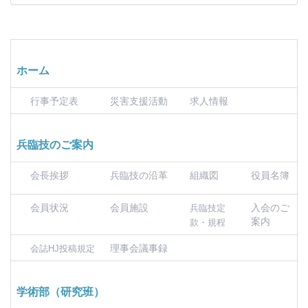
ホーム
行事予定表
災害支援活動
求人情報
兵臨技のご案内
会長挨拶
兵臨技の沿革
組織図
役員名簿
会員状況
会員施設
入会のご
兵臨技定
案内
款・規程
理事会議事録
会誌HJ投稿規定
学術部（研究班）