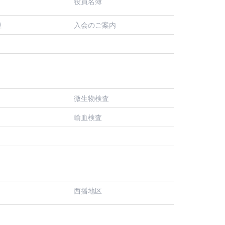
役員名簿
入会のご案内
程
微生物検査
輸血検査
西播地区