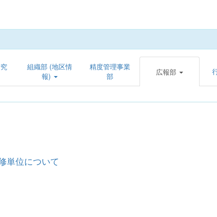
研究
組織部 (地区情
精度管理事業
広報部
報)
部
修単位について