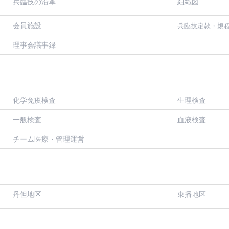
兵臨技の沿革
組織図
会員施設
兵臨技定款・規
理事会議事録
化学免疫検査
生理検査
一般検査
血液検査
チーム医療・管理運営
丹但地区
東播地区