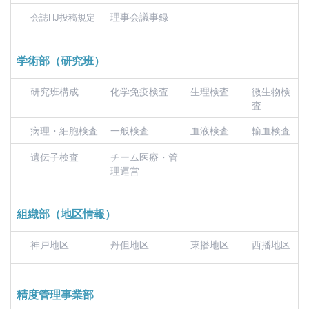
理事会議事録
会誌HJ投稿規定
学術部（研究班）
研究班構成
化学免疫検査
生理検査
微生物検
査
病理・細胞検査
一般検査
血液検査
輸血検査
遺伝子検査
チーム医療・管
理運営
組織部（地区情報）
神戸地区
丹但地区
東播地区
西播地区
精度管理事業部