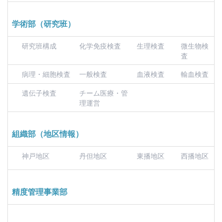
学術部（研究班）
研究班構成
化学免疫検査
生理検査
微生物検
査
病理・細胞検査
一般検査
血液検査
輸血検査
遺伝子検査
チーム医療・管
理運営
組織部（地区情報）
神戸地区
丹但地区
東播地区
西播地区
精度管理事業部