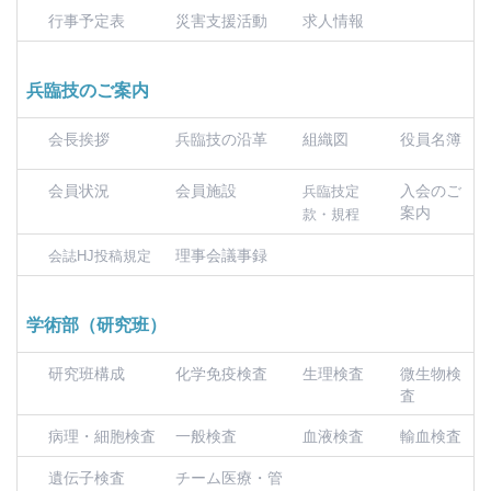
行事予定表
災害支援活動
求人情報
兵臨技のご案内
会長挨拶
兵臨技の沿革
組織図
役員名簿
会員状況
会員施設
入会のご
兵臨技定
案内
款・規程
理事会議事録
会誌HJ投稿規定
学術部（研究班）
研究班構成
化学免疫検査
生理検査
微生物検
査
病理・細胞検査
一般検査
血液検査
輸血検査
遺伝子検査
チーム医療・管