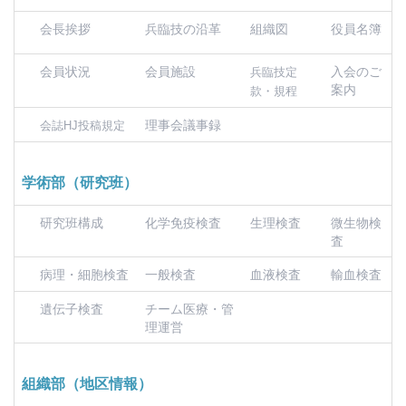
会長挨拶
兵臨技の沿革
組織図
役員名簿
会員状況
会員施設
入会のご
兵臨技定
案内
款・規程
理事会議事録
会誌HJ投稿規定
学術部（研究班）
研究班構成
化学免疫検査
生理検査
微生物検
査
病理・細胞検査
一般検査
血液検査
輸血検査
遺伝子検査
チーム医療・管
理運営
組織部（地区情報）