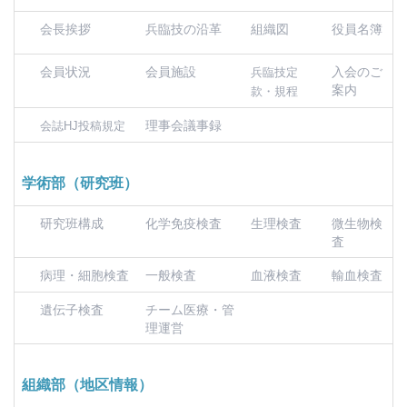
会長挨拶
兵臨技の沿革
組織図
役員名簿
会員状況
会員施設
入会のご
兵臨技定
案内
款・規程
理事会議事録
会誌HJ投稿規定
学術部（研究班）
研究班構成
化学免疫検査
生理検査
微生物検
査
病理・細胞検査
一般検査
血液検査
輸血検査
遺伝子検査
チーム医療・管
理運営
組織部（地区情報）