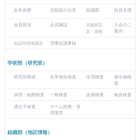
会長挨拶
兵臨技の沿革
組織図
役員名簿
会員状況
会員施設
入会のご
兵臨技定
案内
款・規程
理事会議事録
会誌HJ投稿規定
学術部（研究班）
研究班構成
化学免疫検査
生理検査
微生物検
査
病理・細胞検査
一般検査
血液検査
輸血検査
遺伝子検査
チーム医療・管
理運営
組織部（地区情報）