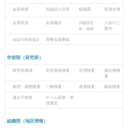
会長挨拶
兵臨技の沿革
組織図
役員名簿
会員状況
会員施設
入会のご
兵臨技定
案内
款・規程
理事会議事録
会誌HJ投稿規定
学術部（研究班）
研究班構成
化学免疫検査
生理検査
微生物検
査
病理・細胞検査
一般検査
血液検査
輸血検査
遺伝子検査
チーム医療・管
理運営
組織部（地区情報）