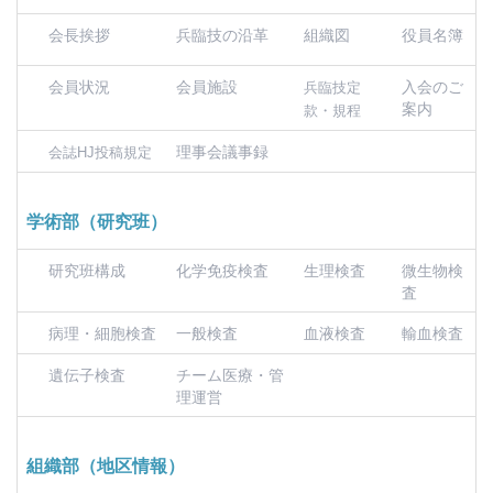
会長挨拶
兵臨技の沿革
組織図
役員名簿
会員状況
会員施設
入会のご
兵臨技定
案内
款・規程
理事会議事録
会誌HJ投稿規定
学術部（研究班）
研究班構成
化学免疫検査
生理検査
微生物検
査
病理・細胞検査
一般検査
血液検査
輸血検査
遺伝子検査
チーム医療・管
理運営
組織部（地区情報）