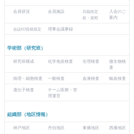
会員状況
会員施設
入会のご
兵臨技定
案内
款・規程
理事会議事録
会誌HJ投稿規定
学術部（研究班）
研究班構成
化学免疫検査
生理検査
微生物検
査
病理・細胞検査
一般検査
血液検査
輸血検査
遺伝子検査
チーム医療・管
理運営
組織部（地区情報）
神戸地区
丹但地区
東播地区
西播地区