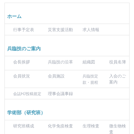
ホーム
行事予定表
災害支援活動
求人情報
兵臨技のご案内
会長挨拶
兵臨技の沿革
組織図
役員名簿
会員状況
会員施設
入会のご
兵臨技定
案内
款・規程
理事会議事録
会誌HJ投稿規定
学術部（研究班）
研究班構成
化学免疫検査
生理検査
微生物検
査