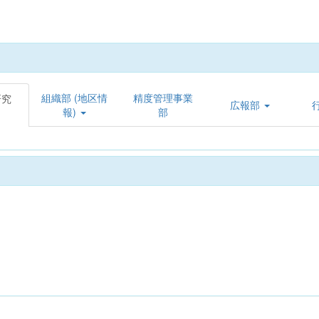
組織部 (地区情
精度管理事業
研究
広報部
報)
部