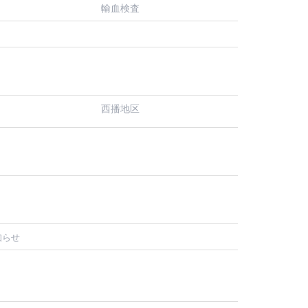
輸血検査
西播地区
知らせ