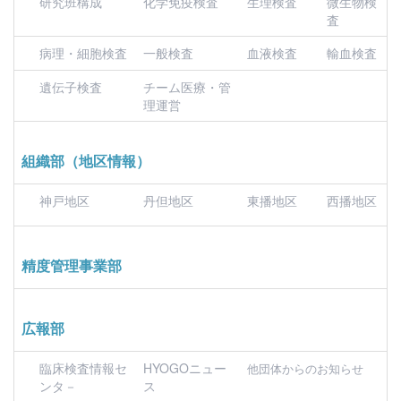
研究班構成
化学免疫検査
生理検査
微生物検
査
病理・細胞検査
一般検査
血液検査
輸血検査
遺伝子検査
チーム医療・管
理運営
組織部（地区情報）
神戸地区
丹但地区
東播地区
西播地区
精度管理事業部
広報部
臨床検査情報セ
HYOGOニュー
他団体からのお知らせ
ンタ－
ス