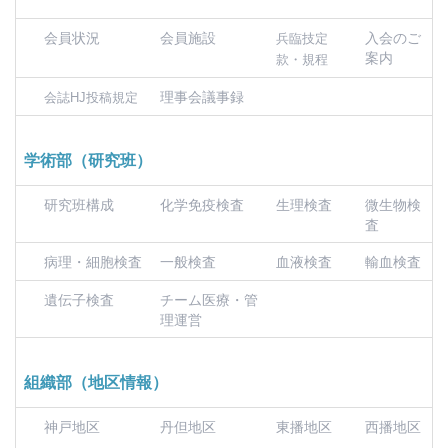
会員状況
会員施設
入会のご
兵臨技定
案内
款・規程
理事会議事録
会誌HJ投稿規定
学術部（研究班）
研究班構成
化学免疫検査
生理検査
微生物検
査
病理・細胞検査
一般検査
血液検査
輸血検査
遺伝子検査
チーム医療・管
理運営
組織部（地区情報）
神戸地区
丹但地区
東播地区
西播地区