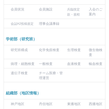
会員状況
会員施設
入会のご
兵臨技定
案内
款・規程
理事会議事録
会誌HJ投稿規定
学術部（研究班）
研究班構成
化学免疫検査
生理検査
微生物検
査
病理・細胞検査
一般検査
血液検査
輸血検査
遺伝子検査
チーム医療・管
理運営
組織部（地区情報）
神戸地区
丹但地区
東播地区
西播地区