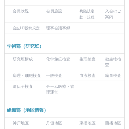
会員状況
会員施設
入会のご
兵臨技定
案内
款・規程
理事会議事録
会誌HJ投稿規定
学術部（研究班）
研究班構成
化学免疫検査
生理検査
微生物検
査
病理・細胞検査
一般検査
血液検査
輸血検査
遺伝子検査
チーム医療・管
理運営
組織部（地区情報）
神戸地区
丹但地区
東播地区
西播地区