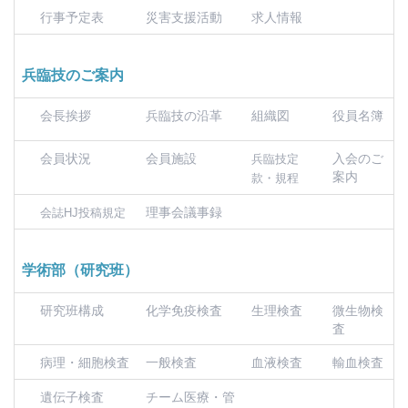
行事予定表
災害支援活動
求人情報
兵臨技のご案内
会長挨拶
兵臨技の沿革
組織図
役員名簿
会員状況
会員施設
入会のご
兵臨技定
案内
款・規程
理事会議事録
会誌HJ投稿規定
学術部（研究班）
研究班構成
化学免疫検査
生理検査
微生物検
査
病理・細胞検査
一般検査
血液検査
輸血検査
遺伝子検査
チーム医療・管