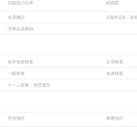
兵臨技の沿革
組織図
会員施設
兵臨技定款・規
理事会議事録
化学免疫検査
生理検査
一般検査
血液検査
チーム医療・管理運営
丹但地区
東播地区