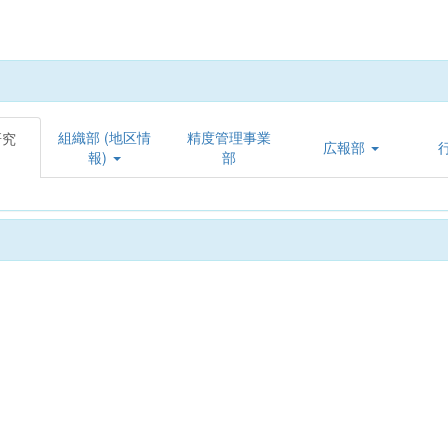
組織部 (地区情
精度管理事業
研究
広報部
報)
部