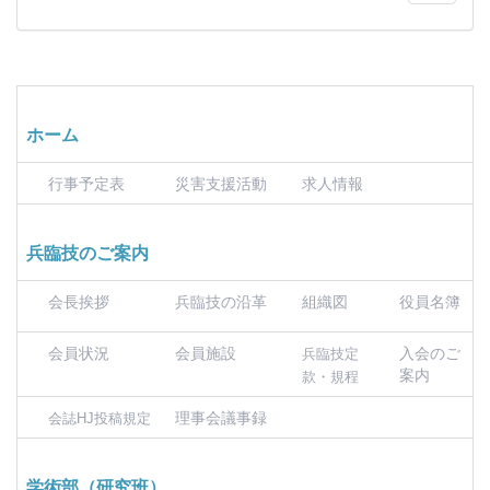
ホーム
行事予定表
災害支援活動
求人情報
兵臨技のご案内
会長挨拶
兵臨技の沿革
組織図
役員名簿
会員状況
会員施設
入会のご
兵臨技定
案内
款・規程
理事会議事録
会誌HJ投稿規定
学術部（研究班）